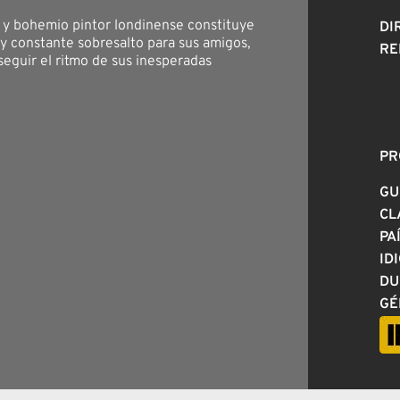
 y bohemio pintor londinense constituye
DI
y constante sobresalto para sus amigos,
RE
seguir el ritmo de sus inesperadas
PR
GU
CL
PA
ID
DU
GÉ