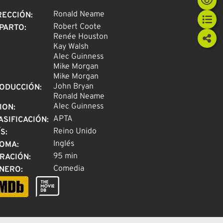
Ronald Neame
RECCIÓN
:
Robert Coote
PARTO
:
Renée Houston
Kay Walsh
Alec Guinness
Mike Morgan
Mike Morgan
John Bryan
ODUCCIÓN
:
Ronald Neame
Alec Guinness
ION
:
APTA
ASIFICACIÓN
:
Reino Unido
ÍS
:
Inglés
IOMA
:
95 min
RACIÓN
:
Comedia
NERO
: