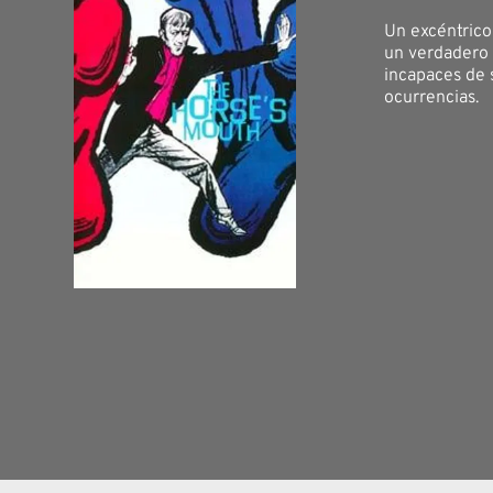
Un excéntrico
un verdadero 
incapaces de 
ocurrencias.