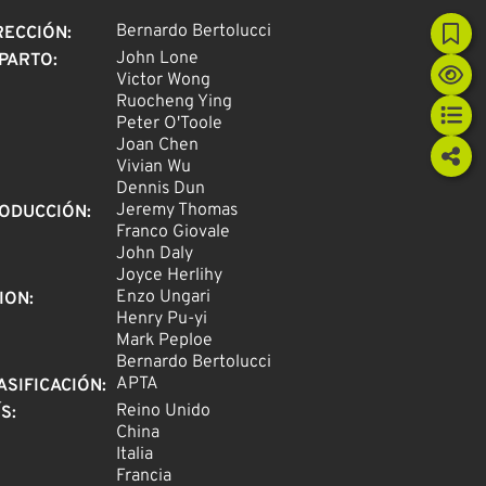
Bernardo Bertolucci
RECCIÓN
:
John Lone
PARTO
:
Victor Wong
Ruocheng Ying
Peter O'Toole
Joan Chen
Vivian Wu
Dennis Dun
Jeremy Thomas
ODUCCIÓN
:
Franco Giovale
John Daly
Joyce Herlihy
Enzo Ungari
ION
:
Henry Pu-yi
Mark Peploe
Bernardo Bertolucci
APTA
ASIFICACIÓN
:
Reino Unido
ÍS
:
China
Italia
Francia