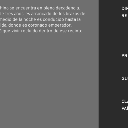
China se encuentra en plena decadencia.
DI
de tres años, es arrancado de los brazos de
RE
medio de la noche es conducido hasta la
ida, donde es coronado emperador,
 que vivir recluido dentro de ese recinto
PR
GU
CL
PA