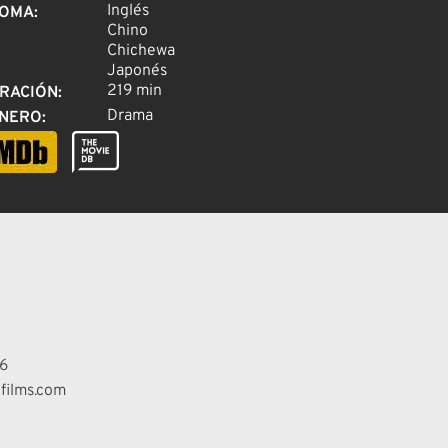
Inglés
IOMA
:
Chino
Chichewa
Japonés
219 min
RACIÓN
:
Drama
NERO
:
6
films.com