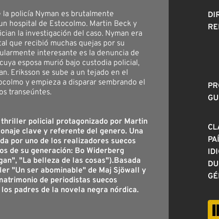
e la policía Nyman es brutalmente
DI
un hospital de Estocolmo. Martin Beck y
RE
ician la investigación del caso. Nyman era
utal que recibió muchas quejas por su
cularmente interesante es la denuncia de
cuya esposa murió bajo custodia policial,
n. Eriksson se sube a un tejado en el
ocolmo y empieza a disparar sembrando el
PR
os transeúntes.
GU
thriller policial protagonizado por Martin
CL
onaje clave y referente del genero. Una
PA
gida por uno de los realizadores suecos
s de su generación: Bo Widerberg
ID
gan", "La belleza de las cosas").Basada
DU
ller "Un ser abominable" de Maj Sjöwall y
GÉ
matrimonio de periodistas suecos
los padres de la novela negra nórdica.