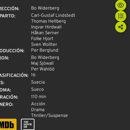
Bo Widerberg
RECCIÓN
:
Carl-Gustaf Lindstedt
PARTO
:
Thomas Hellberg
Ingvar Hirdwall
Håkan Serner
Folke Hjort
Sven Wollter
Per Berglund
ODUCCIÓN
:
Bo Widerberg
ION
:
Maj Sjöwall
Per Wahlöö
16
ASIFICACIÓN
:
Suecia
ÍS
:
Sueco
IOMA
:
110 min
RACIÓN
:
Acción
NERO
:
Drama
Thriller/Suspense