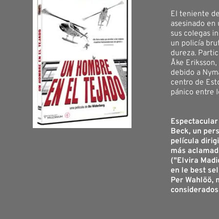
El teniente d
asesinado en 
sus colegas in
un policía br
dureza. Parti
Åke Eriksson, 
debido a Nyma
centro de Est
pánico entre l
Espectacular 
Beck, un pers
película diri
más aclamado
("Elvira Madi
en le best se
Per Wahlöö, 
considerados 