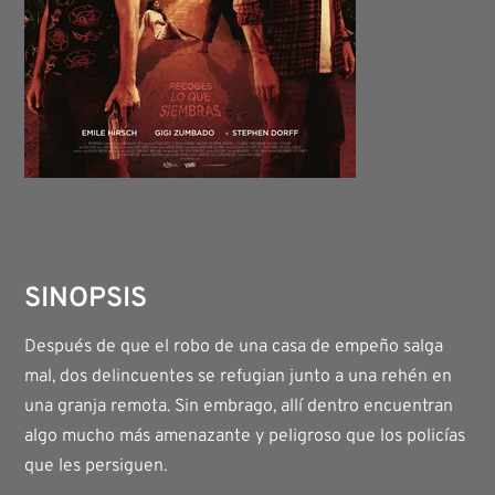
SINOPSIS
Después de que el robo de una casa de empeño salga
mal, dos delincuentes se refugian junto a una rehén en
una granja remota. Sin embrago, allí dentro encuentran
algo mucho más amenazante y peligroso que los policías
que les persiguen.