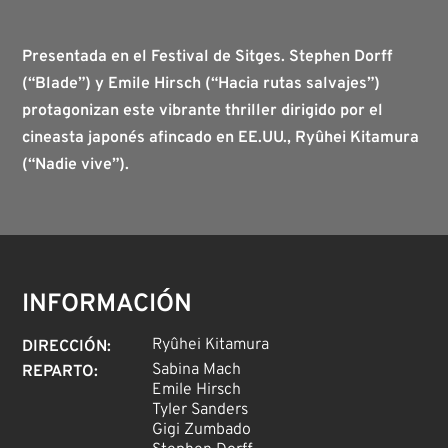
Presentada en el Festival de Sitges. Stephen Dorff
(“Blade”) y Emile Hirsch (“Hacia rutas salvajes”)
protagonizan este vibrante thriller dirigido por el
cineasta japonés afincado en EE.UU., Ryûhei Kitamura
(“Nadie vive”).
INFORMACIÓN
Ryûhei Kitamura
DIRECCIÓN
:
Sabina Mach
REPARTO
:
Emile Hirsch
Tyler Sanders
Gigi Zumbado