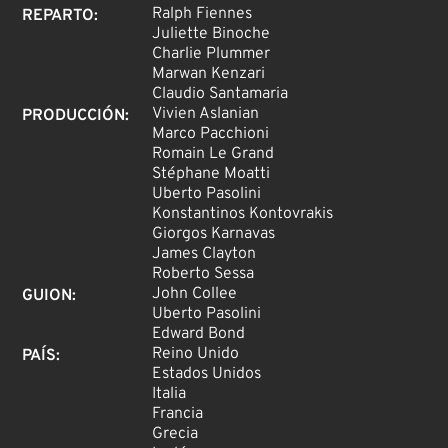
Ralph Fiennes
REPARTO
:
Juliette Binoche
Charlie Plummer
Marwan Kenzari
Claudio Santamaria
Vivien Aslanian
PRODUCCIÓN
:
Marco Pacchioni
Romain Le Grand
Stéphane Moatti
Uberto Pasolini
Konstantinos Kontovrakis
Giorgos Karnavas
James Clayton
Roberto Sessa
John Collee
GUION
:
Uberto Pasolini
Edward Bond
Reino Unido
PAÍS
:
Estados Unidos
Italia
Francia
Grecia