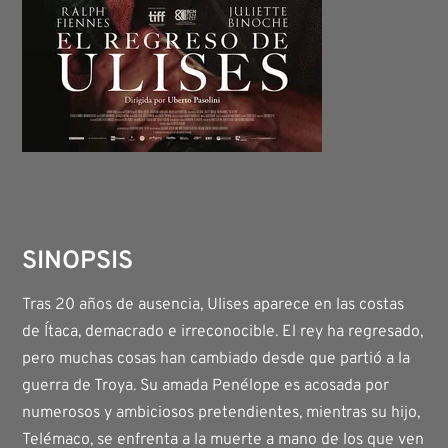
SINOPSIS
Tras 20 años de ausencia, Ulises aparece en las costas
de Ítaca, demacrado e irreconocible. El rey ha regresado,
pero muchas cosas han cambiado desde que partió a la
guerra de Troya. Su amada Penélope es acosada por
numerosos y ambiciosos pretendientes, mientras su hijo,
Telémaco, se enfrenta a la muerte a mano de los que ven