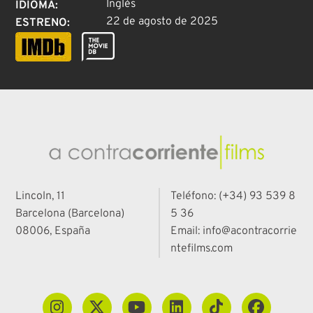
Inglés
IDIOMA
:
22 de agosto de 2025
ESTRENO
:
Lincoln, 11
Teléfono: (+34) 93 539 8
Barcelona (Barcelona)
5 36
08006, España
Email: info@acontracorrie
ntefilms.com