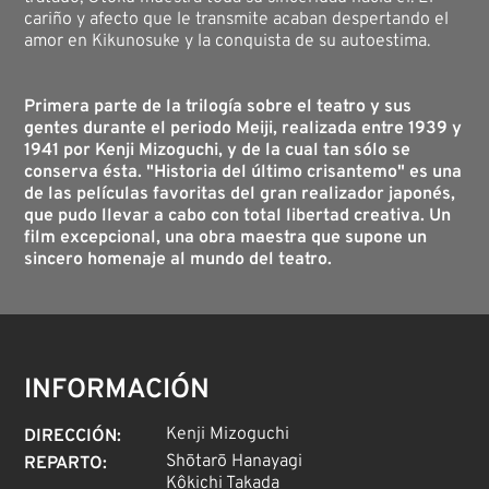
cariño y afecto que le transmite acaban despertando el
amor en Kikunosuke y la conquista de su autoestima.
Primera parte de la trilogía sobre el teatro y sus
gentes durante el periodo Meiji, realizada entre 1939 y
1941 por Kenji Mizoguchi, y de la cual tan sólo se
conserva ésta. "Historia del último crisantemo" es una
de las películas favoritas del gran realizador japonés,
que pudo llevar a cabo con total libertad creativa. Un
film excepcional, una obra maestra que supone un
sincero homenaje al mundo del teatro.
INFORMACIÓN
Kenji Mizoguchi
DIRECCIÓN
:
Shōtarō Hanayagi
REPARTO
:
Kôkichi Takada