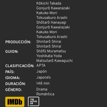
Kōkichi Takada
Gonjurô Kawarazaki
Kakuko Mori
Tokusaburo Arashi
Shôtarô Hanayagi
Gonjurô Kawarazaki
Kakuko Mori
Tokusaburo Arashi
Shintarô Shirai
PRODUCCIÓN
:
Shintarô Shirai
Shôfû Muramatsu
GUION
:
Yoshikata Yoda
Matsutarô Kawaguchi
APTA
CLASIFICACIÓN
:
Japón
PAÍS
:
Japonés
IDIOMA
:
148 min
DURACIÓN
:
Drama
GÉNERO
:
Romántica