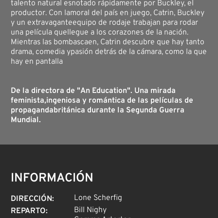
talento natural esnotado rápidamente por Buckley, el
productor. Con lamoral del país en juego, Catrin, Buckley
y un extravaganteequipo de rodaje trabajan para rodar
una película quellegue a los corazones de la nación.
Mientras las bombascaen, Catrin descubre que hay tanto
drama, comedia ypasión detrás de la cámara, como la que
hay en pantalla
De la directora de "An Education". Una mirada
feminista,ingeniosa y romántica de las películas de
propagandabritánica durante la Segunda Guerra
Mundial.
INFORMACIÓN
Lone Scherfig
DIRECCIÓN
:
Bill Nighy
REPARTO
: