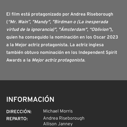
El film está protagonizado por
Andrea Riseborough
(
“Mr. Wain”
,
"Mandy"
,
"Birdman o (La inesperada
virtud de la ignorancia)"
,
"Ámsterdam"
,
“Oblivion”
),
quien ha conseguido la
nominación en los Oscar 2023
a la Mejor actriz protagonista
. La actriz inglesa
también obtuvo nominación en los
Independent Spirit
Awards
a la
Mejor actriz protagonista
.
INFORMACIÓN
Michael Morris
DIRECCIÓN
:
Andrea Riseborough
REPARTO
:
Allison Janney