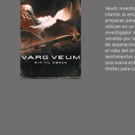
Veum, investi
cliente, lo en
preparan para 
utilizan en u
investigador 
vendido por l
de separación
el robo del di
sentimientos 
una nueva ent
límites para c