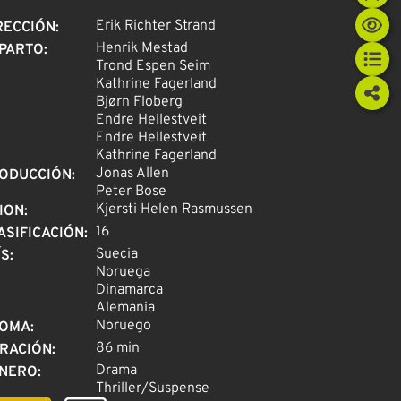
Erik Richter Strand
RECCIÓN
:
Henrik Mestad
PARTO
:
Trond Espen Seim
Kathrine Fagerland
Bjørn Floberg
Endre Hellestveit
Endre Hellestveit
Kathrine Fagerland
Jonas Allen
ODUCCIÓN
:
Peter Bose
Kjersti Helen Rasmussen
ION
:
16
ASIFICACIÓN
:
Suecia
ÍS
:
Noruega
Dinamarca
Alemania
Noruego
IOMA
:
86 min
RACIÓN
:
Drama
NERO
:
Thriller/Suspense