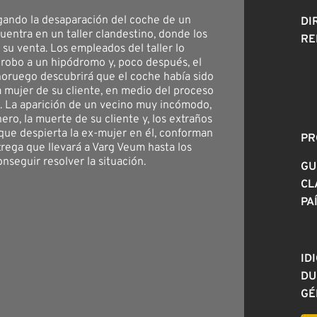
gando la desaparación del coche de un
DI
cuentra en un taller clandestino, donde los
RE
su venta. Los empleados del taller lo
n robo a un hipódromo y, poco después, el
noruego descubrirá que el coche había sido
a mujer de su cliente, en medio del proceso
. La aparición de un vecino muy incómodo,
nero, la muerte de su cliente y, los extraños
que despierta la ex-mujer en él, conforman
PR
rega que llevará a Varg Veum hasta los
onseguir resolver la situación.
GU
CL
PA
ID
DU
GÉ