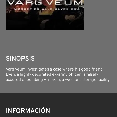
SINOPSIS
Varg Veum investigates a case where his good friend
Even, a highly decorated ex-army officer, is falsely
accused of bombing Armakon, a weapons storage facility.
INFORMACIÓN