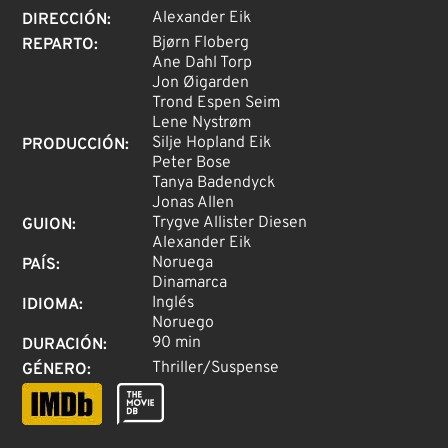
Alexander Eik
DIRECCIÓN
:
Bjørn Floberg
REPARTO
:
Ane Dahl Torp
Jon Øigarden
Trond Espen Seim
Lene Nystrøm
Silje Hopland Eik
PRODUCCIÓN
:
Peter Bose
Tanya Badendyck
Jonas Allen
Trygve Allister Diesen
GUION
:
Alexander Eik
Noruega
PAÍS
:
Dinamarca
Inglés
IDIOMA
:
Noruego
90 min
DURACIÓN
:
Thriller/Suspense
GÉNERO
: