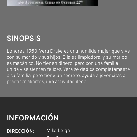
SINOPSIS
Londres, 1950. Vera Drake es una humilde mujer que vive
con su marido y sus hijos. Ella es limpiadora, y su marido
es mecánico. No tienen dinero, pero son una familia
unida y se sienten felices. Vera se dedica completamente
a su familia, pero tiene un secreto: ayuda a jovencitas a
practicar abortos, una actividad ilegal.
INFORMACIÓN
Mike Leigh
DIRECCIÓN
: