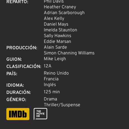
Phil Davis
REPARTO
:
Heather Craney
Adrian Scarborough
Alex Kelly
Daniel Mays
Imelda Staunton
Sally Hawkins
Eddie Marsan
Alain Sarde
PRODUCCIÓN
:
Simon Channing Williams
Mike Leigh
GUION
:
12A
CLASIFICACIÓN
:
Reino Unido
PAÍS
:
Francia
Inglés
IDIOMA
:
125 min
DURACIÓN
:
Drama
GÉNERO
:
Thriller/Suspense