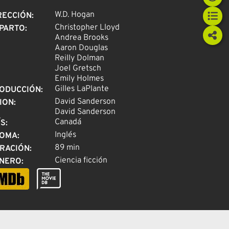
W.D. Hogan
RECCIÓN
:
Christopher Lloyd
PARTO
:
Andrea Brooks
Aaron Douglas
Reilly Dolman
Joel Gretsch
Emily Holmes
Gilles LaPlante
ODUCCIÓN
:
David Sanderson
ION
:
David Sanderson
Canadá
ÍS
:
Inglés
IOMA
:
89 min
RACIÓN
:
Ciencia ficción
NERO
: