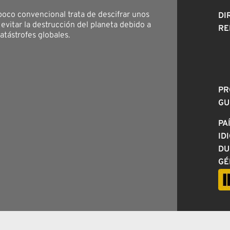
 poco convencional trata de descifrar unos
DI
evitar la destrucción del planeta debido a
RE
atástrofes globales.
PR
GU
PA
ID
DU
GÉ